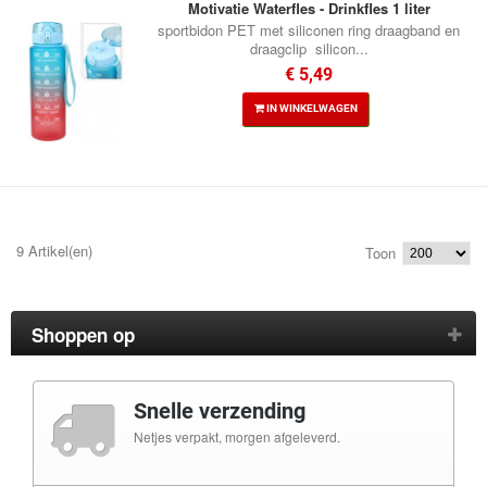
Motivatie Waterfles - Drinkfles 1 liter
sportbidon PET met siliconen ring draagband en
draagclip silicon...
€ 5,49
IN WINKELWAGEN
9 Artikel(en)
Toon
Shoppen op
Snelle verzending
Netjes verpakt, morgen afgeleverd.