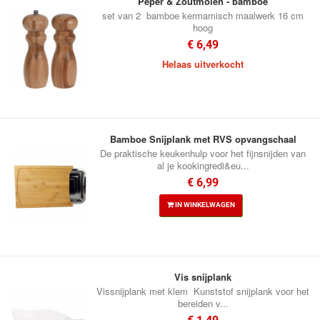
Peper & Zoutmolen - bamboe
set van 2 bamboe kermamisch maalwerk 16 cm
hoog
€ 6,49
Helaas uitverkocht
Bamboe Snijplank met RVS opvangschaal
De praktische keukenhulp voor het fijnsnijden van
al je kookingredi&eu...
€ 6,99
IN WINKELWAGEN
Vis snijplank
Vissnijplank met klem Kunststof snijplank voor het
bereiden v...