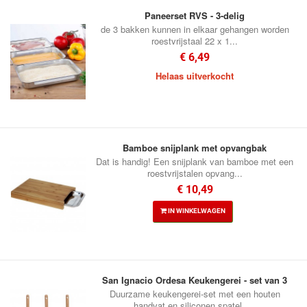
Paneerset RVS - 3-delig
de 3 bakken kunnen in elkaar gehangen worden
roestvrijstaal 22 x 1...
€ 6,49
Helaas uitverkocht
Bamboe snijplank met opvangbak
Dat is handig! Een snijplank van bamboe met een
roestvrijstalen opvang...
€ 10,49
IN WINKELWAGEN
San Ignacio Ordesa Keukengerei - set van 3
Duurzame keukengerei-set met een houten
handvat en siliconen spatel. ...