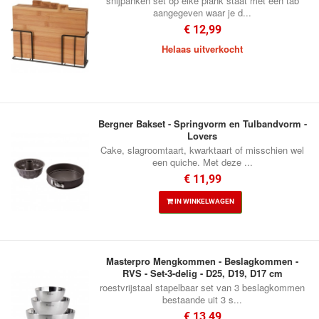
snijpanken set op elke plank staat met een tab
aangegeven waar je d...
€ 12,99
Helaas uitverkocht
Bergner Bakset - Springvorm en Tulbandvorm -
Lovers
Cake, slagroomtaart, kwarktaart of misschien wel
een quiche. Met deze ...
€ 11,99
IN WINKELWAGEN
Masterpro Mengkommen - Beslagkommen -
RVS - Set-3-delig - D25, D19, D17 cm
roestvrijstaal stapelbaar set van 3 beslagkommen
bestaande uit 3 s...
€ 13,49