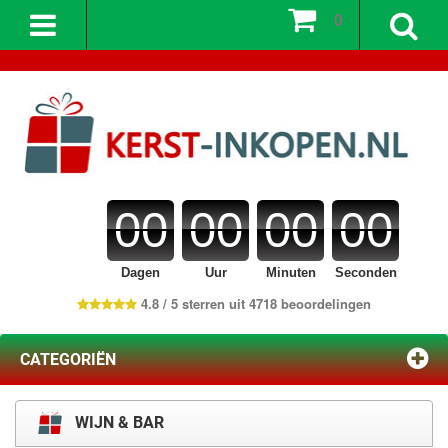
0
00
00
00
00
Dagen
Uur
Minuten
Seconden
4.8 / 5 sterren uit 4718 beoordelingen
CATEGORIËN
WIJN & BAR