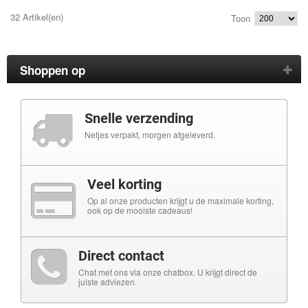
32 Artikel(en)
Toon
Shoppen op
Snelle verzending
Netjes verpakt, morgen afgeleverd.
Veel korting
Op al onze producten krijgt u de maximale korting,
ook op de mooiste cadeaus!
Direct contact
Chat met ons via onze chatbox. U krijgt direct de
juiste adviezen.