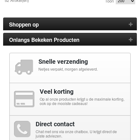
52 Artikel(en)
Toon
Shoppen op
Onlangs Bekeken Producten
Snelle verzending
Netjes verpakt, morgen afgeleverd.
Veel korting
Op al onze producten krijgt u de maximale korting,
ook op de mooiste cadeaus!
Direct contact
Chat met ons via onze chatbox. U krijgt direct de
juiste adviezen.