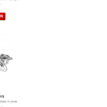
..
EN
•
RVS
baar in jouw
•
...