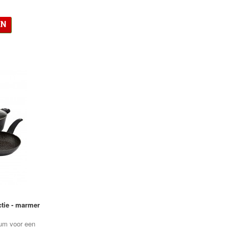
EN
•
•
ctie - marmer
•
ium voor een