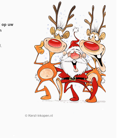
•
•
d op uw
n
l.
•
© Kerst-inkopen.nl