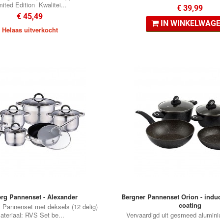
mited Edition Kwalitei...
€ 39,99
€ 45,49
IN WINKELWAG
Helaas uitverkocht
•
•
•
•
rg Pannenset - Alexander
Bergner Pannenset Orion - indu
coating
Pannenset met deksels (12 delig)
ateriaal: RVS Set be...
Vervaardigd uit gesmeed alumin