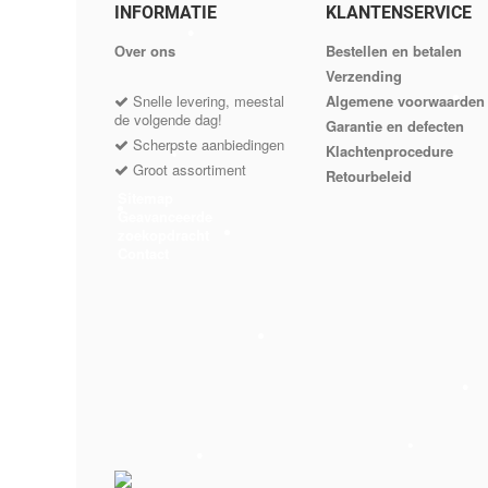
INFORMATIE
KLANTENSERVICE
Оver ons
Bestellen en betalen
Verzending
Snelle levering, meestal
Algemene voorwaarden
de volgende dag!
Garantie en defecten
Scherpste aanbiedingen
Klachtenprocedure
•
Groot assortiment
Retourbeleid
Sitemap
•
Geavanceerde
zoekopdracht
Contact
•
•
•
•
•