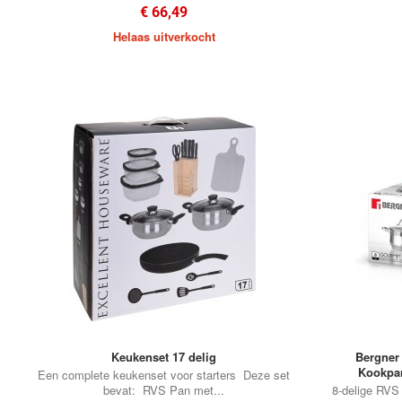
€ 66,49
Helaas uitverkocht
Keukenset 17 delig
Bergner
Kookpan
Een complete keukenset voor starters Deze set
bevat: RVS Pan met...
8-delige RVS