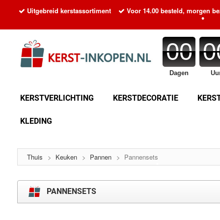
Uitgebreid kerstassortiment
Voor 14.00 besteld, morgen b
00
0
Dagen
Uu
KERSTVERLICHTING
KERSTDECORATIE
KERS
KLEDING
Thuis
>
Keuken
>
Pannen
>
Pannensets
PANNENSETS
•