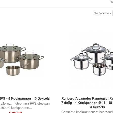
T
•
Sorteren op
•
VS - 4 Kookpannen + 3 Deksels
Renberg Alexander Pannenset RVS
7 delig - 4 Kookpannen Ø 16 - 18 
 alle warmtebronnen RVS steelpan:
3 Deksels
1350 ml kookpan me...
Complete kookpannenset bestaande