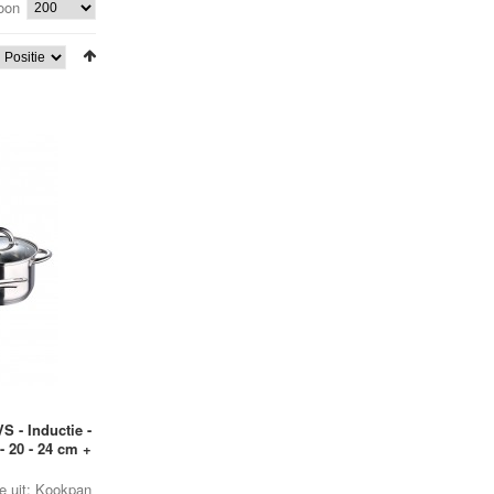
oon
•
•
•
•
•
 - Inductie -
- 20 - 24 cm +
 uit: Kookpan