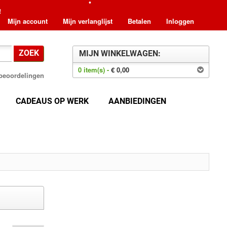
!
•
Mijn account
Mijn verlanglijst
Betalen
Inloggen
•
•
ZOEK
MIJN WINKELWAGEN:
0 item(s) -
€ 0,00
•
8 beoordelingen
•
CADEAUS OP WERK
AANBIEDINGEN