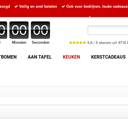
•
ezorgd
Veilig en snel betalen
Ook voor bedrijven, leuke cadeaus
•
0
00
00
4.8 / 5 sterren uit 471
r
Minuten
Seconden
TBOMEN
AAN TAFEL
KEUKEN
KERSTCADEAUS
•
•