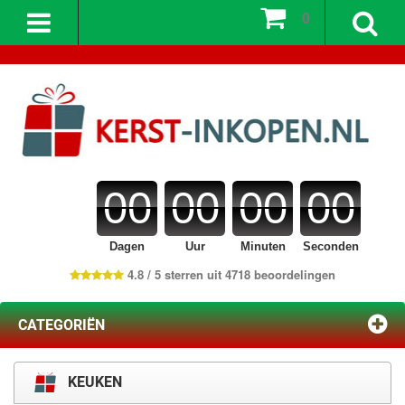
0
00
00
00
00
Dagen
Uur
Minuten
Seconden
4.8 / 5 sterren uit 4718 beoordelingen
CATEGORIËN
KEUKEN