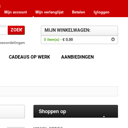
•
•
!
•
Mijn account
Mijn verlanglijst
Betalen
Inloggen
•
•
ZOEK
MIJN WINKELWAGEN:
•
0 item(s) -
€ 0,00
8 beoordelingen
•
•
•
•
CADEAUS OP WERK
AANBIEDINGEN
•
•
Shoppen op
•