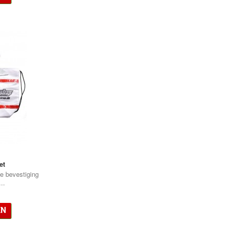
et
e bevestiging
..
EN