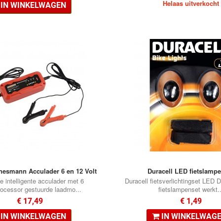
Helaas uitverkocht
IN WINKELWAGEN
esmann Acculader 6 en 12 Volt
Duracell LED fietslamp
e intelligente acculader met 6
Duracell fietsverlichtingset LED 
ocessor gestuurde laadmo...
fietslampenset werkt..
€ 17,49
€ 1,49
IN WINKELWAGEN
IN WINKELWAG