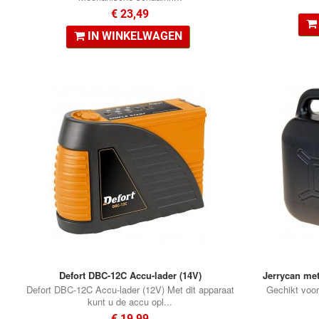
€ 23,49
IN WINKELWAGEN
Defort DBC-12C Accu-lader (14V)
Jerrycan met
Defort DBC-12C Accu-lader (12V) Met dit apparaat
Gechikt voor
kunt u de accu opl...
€ 19,99