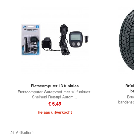
Fietscomputer 13 funkties
Brüd
b
Fietscomputer Waterproof met 13 funkties:
Snelheid Reistijd Autom...
Brü
bandensp
€ 5,49
Helaas uitverkocht
21 Artikel(en)