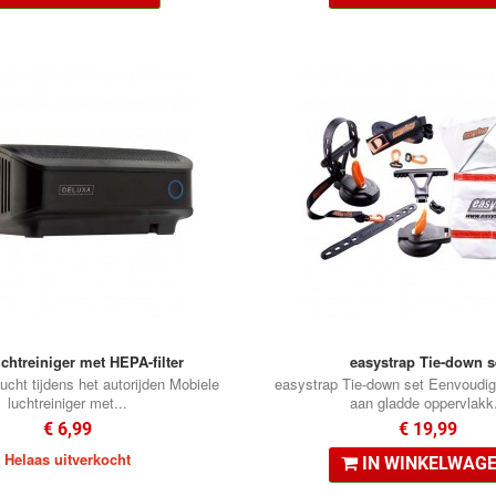
chtreiniger met HEPA-filter
easystrap Tie-down s
lucht tijdens het autorijden Mobiele
easystrap Tie-down set Eenvoudig
luchtreiniger met...
aan gladde oppervlakk.
€ 6,99
€ 19,99
Helaas uitverkocht
IN WINKELWAG