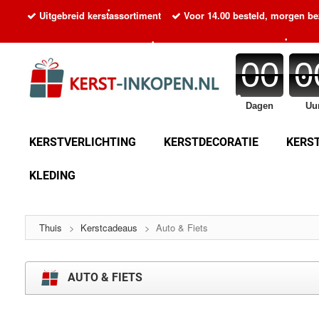
•
•
•
Uitgebreid kerstassortiment
Voor 14.00 besteld, morgen b
•
00
0
•
•
•
Dagen
Uu
•
•
•
•
KERSTVERLICHTING
KERSTDECORATIE
KERS
KLEDING
•
•
•
Thuis
>
Kerstcadeaus
>
Auto & Fiets
AUTO & FIETS
•