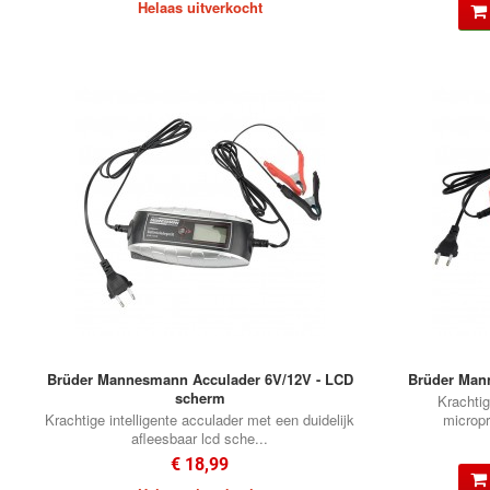
Helaas uitverkocht
Brüder Mannesmann Acculader 6V/12V - LCD
Brüder Mann
scherm
Krachtig
Krachtige intelligente acculader met een duidelijk
micropr
afleesbaar lcd sche...
€ 18,99