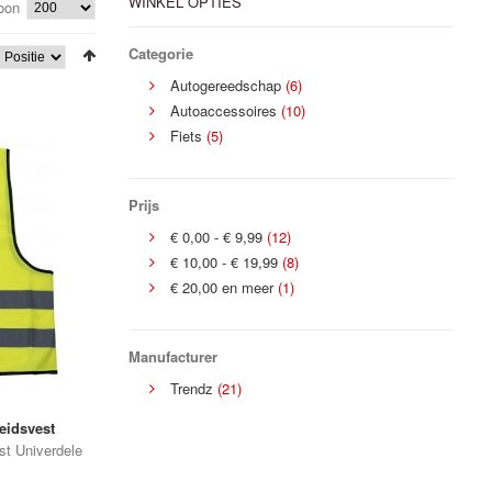
WINKEL OPTIES
oon
Categorie
•
Autogereedschap
(6)
•
Autoaccessoires
(10)
Fiets
(5)
•
•
Prijs
€ 0,00
-
€ 9,99
(12)
€ 10,00
-
€ 19,99
(8)
€ 20,00
en meer
(1)
Manufacturer
Trendz
(21)
eidsvest
st Univerdele
.