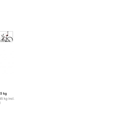
45 kg
5 kg incl.
l