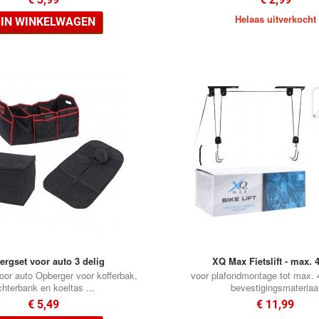
Helaas uitverkocht
IN WINKELWAGEN
ergset voor auto 3 delig
XQ Max Fietslift - max. 
oor auto Opberger voor kofferbak,
voor plafondmontage tot max. 4
chterbank en koeltas ...
bevestigingsmateriaa
€ 5,49
€ 11,99