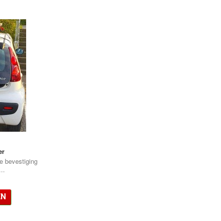
er
e bevestiging
..
EN