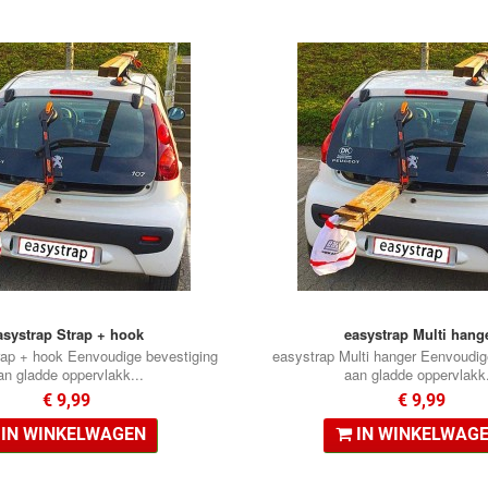
asystrap Strap + hook
easystrap Multi hang
rap + hook Eenvoudige bevestiging
easystrap Multi hanger Eenvoudig
an gladde oppervlakk...
aan gladde oppervlakk.
€ 9,99
€ 9,99
IN WINKELWAGEN
IN WINKELWAG