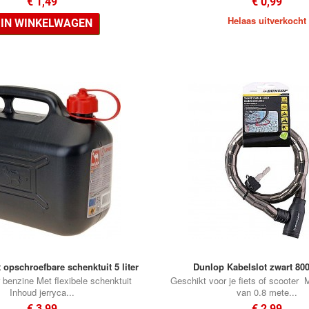
€ 1,49
€ 0,99
Helaas uitverkocht
IN WINKELWAGEN
 opschroefbare schenktuit 5 liter
Dunlop Kabelslot zwart 8
 benzine Met flexibele schenktuit
Geschikt voor je fiets of scooter 
Inhoud jerryca...
van 0.8 mete...
€ 3,99
€ 2,99