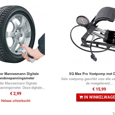
er Mannesmann Digitale
XQ Max Pro Voetpomp met D
andenspanningsmeter
fiets voetpomp geschikt voor alle ve
der Mannesmann Digitale
de meegeleverd...
anningsmeter. Deze digitale...
€ 15,99
€ 2,99
IN WINKELWAG
Helaas uitverkocht
T