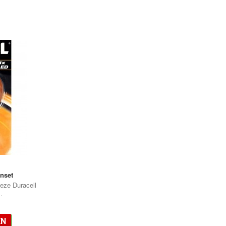
enset
Deze Duracell
.
EN