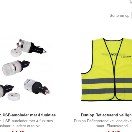
•
T
•
•
•
Sorteren op
 USB-autolader met 4 funkties
Dunlop Reflecterend veiligh
c USB-autolader met 4 funkties
Dunlop Reflecterend veiligheidsve
sbaar in iedere auto.&n...
maat. Fluoriserend ..