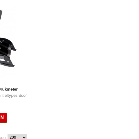
rukmeter
ntieltypes door
EN
oon