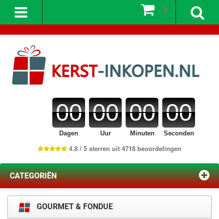
0
00
00
00
00
Dagen
Uur
Minuten
Seconden
4.8 / 5 sterren uit 4718 beoordelingen
CATEGORIËN
GOURMET & FONDUE