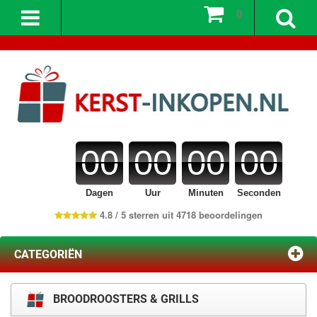
0
00
00
00
00
Dagen
Uur
Minuten
Seconden
4.8 / 5 sterren uit 4718 beoordelingen
CATEGORIËN
BROODROOSTERS & GRILLS