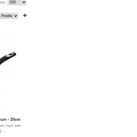
oon
•
•
•
•
•
ium - 20cm
•
ium voor een
 ...