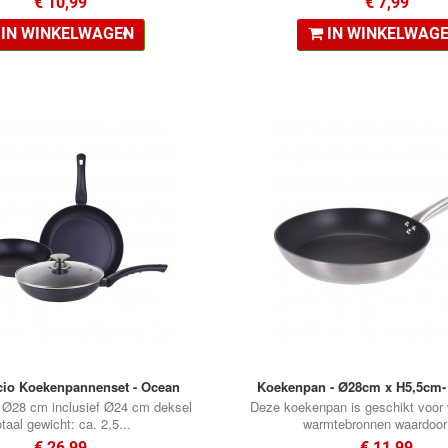
€ 10,99
€ 7,99
•
IN WINKELWAGEN
IN WINKELWAG
•
cio Koekenpannenset - Ocean
Koekenpan - Ø28cm x H5,5cm-
 Ø28 cm inclusief Ø24 cm deksel
Deze koekenpan is geschikt voor 
otaal gewicht: ca. 2,5...
warmtebronnen waardoor 
€ 26,99
€ 11,99