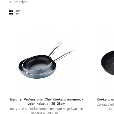
55 Artikel(en)
•
•
•
•
•
•
•
•
•
•
•
Bergner Professional Chef Koekenpannenset -
Koekenpan
voor Inductie - 20+28cm
Vervaardigd
set van 2 stuks koekenpannen van hoge kwaliteit
opt
geperst aluminium ...