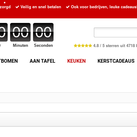
•
ezorgd
Veilig en snel betalen
Ook voor bedrijven, leuke cadeaus
•
0
00
00
4.8 / 5 sterren uit 471
r
Minuten
Seconden
TBOMEN
AAN TAFEL
KEUKEN
KERSTCADEAUS
•
•
•
•