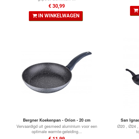
€ 30,99
IN WINKELWAGEN
•
•
Bergner Koekenpan - Orion - 20 cm
San Igna
Vervaardigd uit gesmeed aluminium voor een
Ø20 , Ø24 ,
optimale warmte-geleiding...
t
€ 11,99