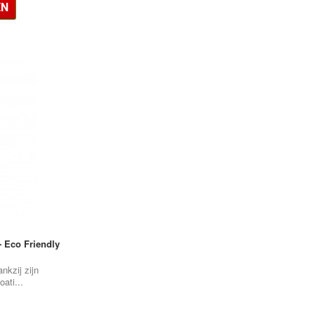
EN
 Eco Friendly
nkzij zijn
ati...