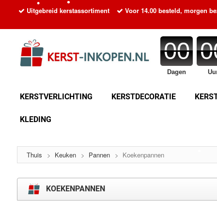
Uitgebreid kerstassortiment
Voor 14.00 besteld, morgen b
•
•
00
0
•
Dagen
Uu
•
KERSTVERLICHTING
KERSTDECORATIE
KERS
KLEDING
•
•
Thuis
>
Keuken
>
Pannen
>
Koekenpannen
•
•
KOEKENPANNEN