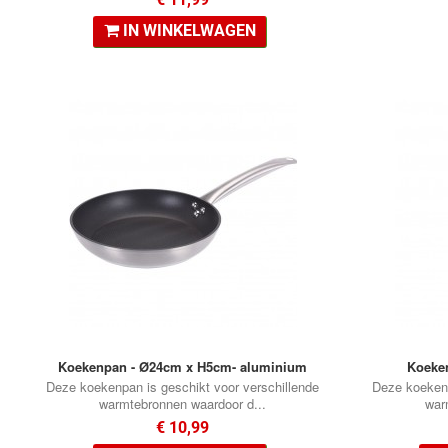
IN WINKELWAGEN
•
•
•
Koekenpan - Ø24cm x H5cm- aluminium
Koeke
Deze koekenpan is geschikt voor verschillende
Deze koekenp
warmtebronnen waardoor d...
war
€ 10,99