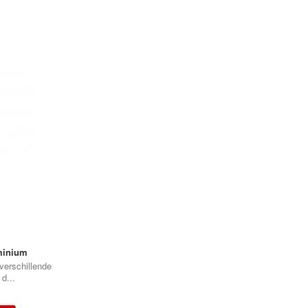
•
minium
verschillende
d...