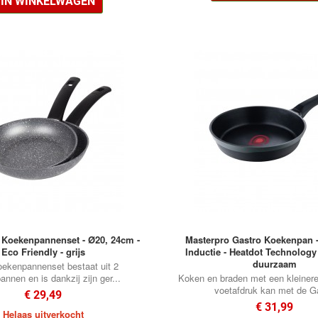
IN WINKELWAGEN
 Koekenpannenset - Ø20, 24cm -
Masterpro Gastro Koekenpan -
Eco Friendly - grijs
Inductie - Heatdot Technology 
duurzaam
ekenpannenset bestaat uit 2
nnen en is dankzij zijn ger...
Koken en braden met een kleiner
voetafdruk kan met de Ga
€ 29,49
€ 31,99
Helaas uitverkocht