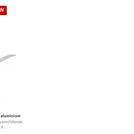
•
•
EN
•
 aluminium
verschillende
d...