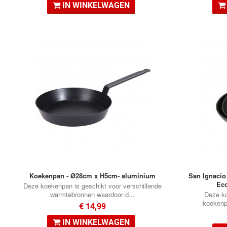
IN WINKELWAGEN
Koekenpan - Ø28cm x H5cm- aluminium
San Ignacio
Eco
Deze koekenpan is geschikt voor verschillende
warmtebronnen waardoor d...
Deze ko
koekenpa
€ 14,99
IN WINKELWAGEN