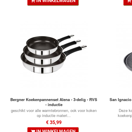
IN WINKELWAGEN
Bergner Koekenpannenset Alena - 3-delig - RVS
San Ignacio
- inductie
geschikt voor alle warmtebronnen, ook voor koken
Deze ko
op inductie materi...
koekenpa
€ 35,99
IN WINKELWAGEN