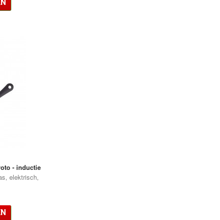
EN
to - inductie
s, elektrisch,
.
EN