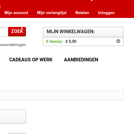
!
•
Mijn account
Mijn verlanglijst
Betalen
Inloggen
ZOEK
MIJN WINKELWAGEN:
•
•
0 item(s) -
€ 0,00
8 beoordelingen
CADEAUS OP WERK
AANBIEDINGEN
•
•
•