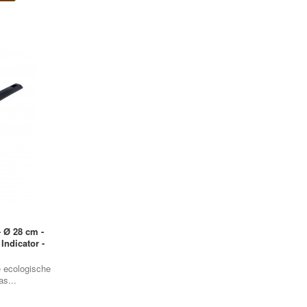
 Ø 28 cm -
Indicator -
e ecologische
s...