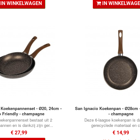
IN WINKELWAGEN
IN WINKELWAG
 Koekenpannenset - Ø20, 24cm -
San Ignacio Koekenpan - Ø28cm -
 Friendly - champagne
- champagne
ekenpannenset bestaat uit 2
Deze 6-laagse koekenpan is da
nnen en is dankzij zijn ger...
gerecyclede materiaal en co
€ 27,99
€ 14,99