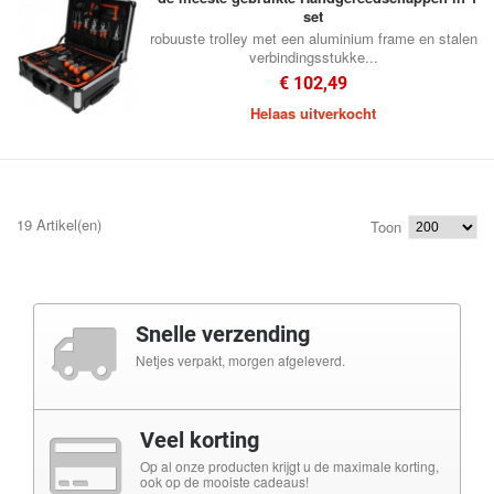
set
robuuste trolley met een aluminium frame en stalen
verbindingsstukke...
€ 102,49
Helaas uitverkocht
19 Artikel(en)
Toon
Snelle verzending
Netjes verpakt, morgen afgeleverd.
Veel korting
Op al onze producten krijgt u de maximale korting,
ook op de mooiste cadeaus!