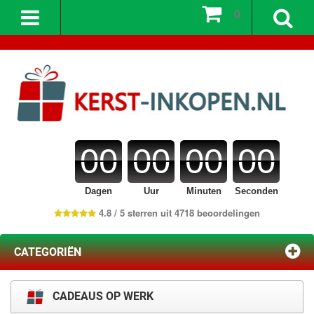
0
00
00
00
00
Dagen
Uur
Minuten
Seconden
4.8 / 5 sterren uit 4718 beoordelingen
CATEGORIËN
CADEAUS OP WERK