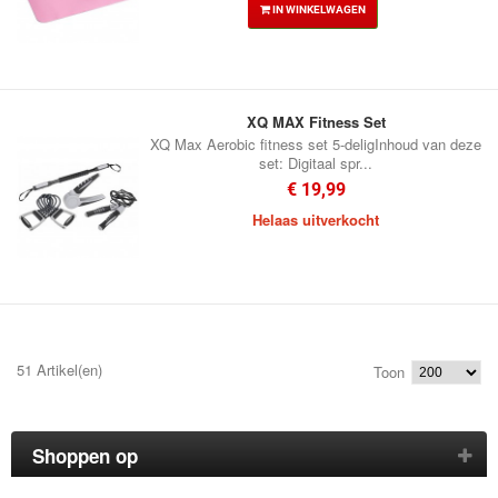
IN WINKELWAGEN
XQ MAX Fitness Set
XQ Max Aerobic fitness set 5-deligInhoud van deze
set: Digitaal spr...
€ 19,99
Helaas uitverkocht
51 Artikel(en)
Toon
Shoppen op