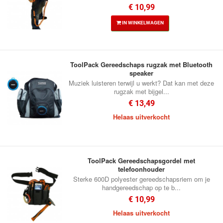
€ 10,99
IN WINKELWAGEN
ToolPack Gereedschaps rugzak met Bluetooth
speaker
Muziek luisteren terwijl u werkt? Dat kan met deze
rugzak met bijgel...
€ 13,49
Helaas uitverkocht
ToolPack Gereedschapsgordel met
telefoonhouder
Sterke 600D polyester gereedschapsriem om je
handgereedschap op te b...
€ 10,99
Helaas uitverkocht