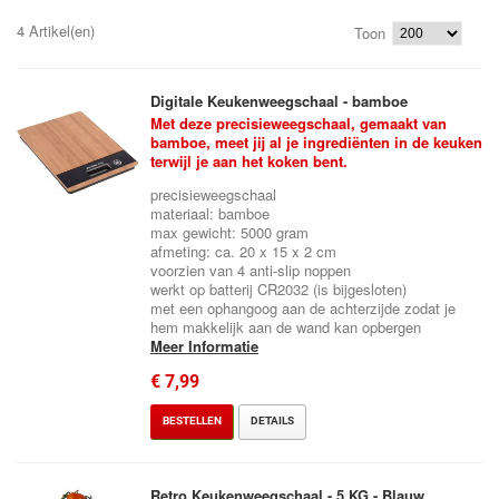
4 Artikel(en)
Toon
Digitale Keukenweegschaal - bamboe
Met deze precisieweegschaal, gemaakt van
bamboe, meet jij al je ingrediënten in de keuken
terwijl je aan het koken bent.
precisieweegschaal
materiaal: bamboe
max gewicht: 5000 gram
afmeting: ca. 20 x 15 x 2 cm
voorzien van 4 anti-slip noppen
werkt op batterij CR2032 (is bijgesloten)
met een ophangoog aan de achterzijde zodat je
hem makkelijk aan de wand kan opbergen
Meer Informatie
€ 7,99
BESTELLEN
DETAILS
Retro Keukenweegschaal - 5 KG - Blauw