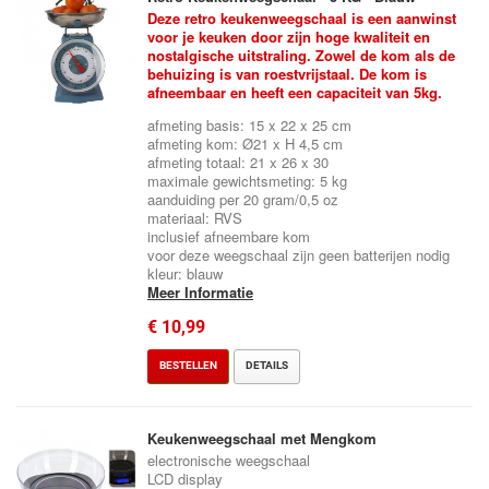
Deze retro keukenweegschaal is een aanwinst
voor je keuken door zijn hoge kwaliteit en
nostalgische uitstraling. Zowel de kom als de
behuizing is van roestvrijstaal. De kom is
afneembaar en heeft een capaciteit van 5kg.
afmeting basis: 15 x 22 x 25 cm
afmeting kom: Ø21 x H 4,5 cm
afmeting totaal: 21 x 26 x 30
maximale gewichtsmeting: 5 kg
aanduiding per 20 gram/0,5 oz
materiaal: RVS
inclusief afneembare kom
voor deze weegschaal zijn geen batterijen nodig
kleur: blauw
Meer Informatie
€ 10,99
BESTELLEN
DETAILS
Keukenweegschaal met Mengkom
electronische weegschaal
LCD display