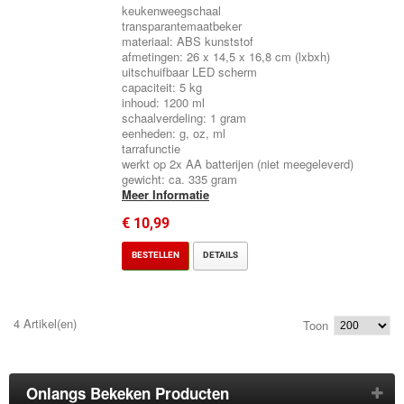
keukenweegschaal
transparantemaatbeker
materiaal: ABS kunststof
afmetingen: 26 x 14,5 x 16,8 cm (lxbxh)
uitschuifbaar LED scherm
capaciteit: 5 kg
inhoud: 1200 ml
schaalverdeling: 1 gram
eenheden: g, oz, ml
tarrafunctie
werkt op 2x AA batterijen (niet meegeleverd)
gewicht: ca. 335 gram
Meer Informatie
€ 10,99
BESTELLEN
DETAILS
4 Artikel(en)
Toon
Onlangs Bekeken Producten