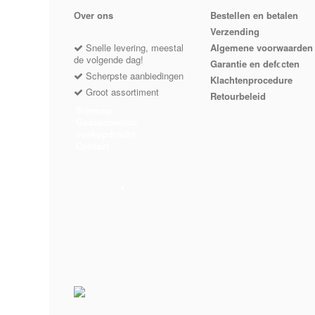
Оver ons
Bestellen en betalen
Verzending
Snelle levering, meestal
Algemene voorwaarden
de volgende dag!
Garantie en defecten
Scherpste aanbiedingen
Klachtenprocedure
Groot assortiment
Retourbeleid
Sitemap
•
•
Geavanceerde
zoekopdracht
Contact
•