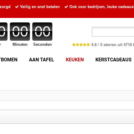
ezorgd
Veilig en snel betalen
Ook voor bedrijven, leuke cadeaus
•
0
00
00
4.8 / 5 sterren uit 471
r
Minuten
Seconden
•
TBOMEN
AAN TAFEL
KEUKEN
KERSTCADEAUS
•
•