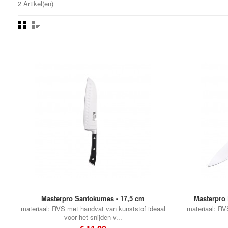
2 Artikel(en)
•
•
•
•
•
•
•
•
•
•
•
•
•
•
•
Masterpro Santokumes - 17,5 cm
Masterpro 
•
materiaal: RVS met handvat van kunststof ideaal
materiaal: RV
voor het snijden v...
•