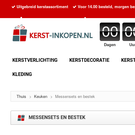
Uitgebreid kerstassortiment
Voor 14.00 besteld, morgen b
•
•
00
0
•
•
Dagen
Uu
KERSTVERLICHTING
KERSTDECORATIE
KERS
•
KLEDING
•
Thuis
>
Keuken
>
Messensets en bestek
MESSENSETS EN BESTEK
•