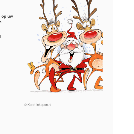
d op uw
n
•
l.
•
•
© Kerst-inkopen.nl