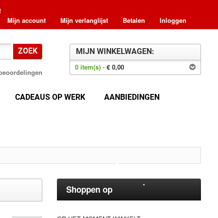
!
Mijn account
Mijn verlanglijst
Betalen
Inloggen
ZOEK
MIJN WINKELWAGEN:
•
0 item(s) -
€ 0,00
8 beoordelingen
CADEAUS OP WERK
AANBIEDINGEN
•
•
•
•
Shoppen op
•
•
•