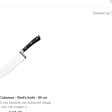
T
•
•
Sorteren op
•
•
•
•
•
•
•
•
•
Koksmes - Chef's knife - 20 cm
S met handvat van kunststof ideaal
voor het snijden v...
•
•