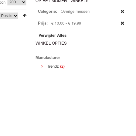
OP HET MOMENT WINKELT:
oon
•
•
Categorie:
Overige messen
Prijs:
€ 10,00 - € 19,99
Verwijder Alles
WINKEL OPTIES
Manufacturer
•
Trendz
(2)
•
•
•
•