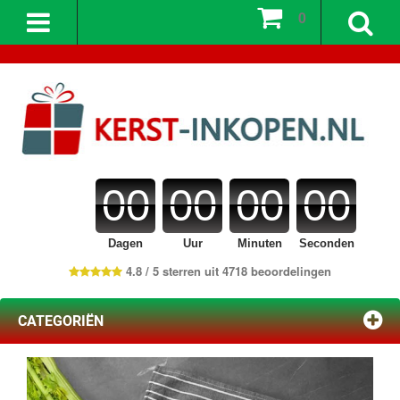
0
00
00
00
00
Dagen
Uur
Minuten
Seconden
4.8 / 5 sterren uit 4718 beoordelingen
CATEGORIËN