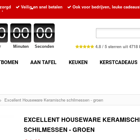
•
ezorgd
Veilig en snel betalen
Ook voor bedrijven, leuke cadeaus
•
•
0
00
00
4.8 / 5 sterren uit 471
r
Minuten
Seconden
•
TBOMEN
AAN TAFEL
KEUKEN
KERSTCADEAUS
•
>
Excellent Houseware Keramische schilmessen - groen
•
•
EXCELLENT HOUSEWARE KERAMISCH
•
SCHILMESSEN - GROEN
•