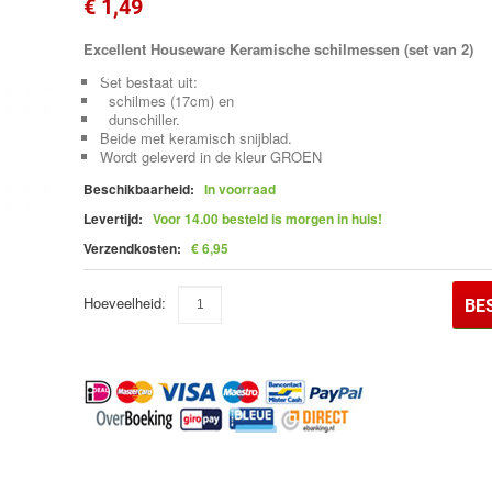
€ 1,49
Excellent Houseware Keramische schilmessen (set van 2)
Set bestaat uit:
schilmes (17cm) en
•
dunschiller.
Beide met keramisch snijblad.
•
Wordt geleverd in de kleur GROEN
Beschikbaarheid:
In voorraad
•
Levertijd:
Voor 14.00 besteld is morgen in huis!
Verzendkosten:
€ 6,95
Hoeveelheid:
BE
•
•