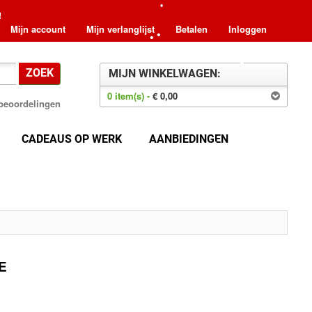
!
Mijn account
Mijn verlanglijst
Betalen
Inloggen
•
•
•
ZOEK
MIJN WINKELWAGEN:
•
•
•
0 item(s) -
€ 0,00
8 beoordelingen
CADEAUS OP WERK
AANBIEDINGEN
•
•
•
•
•
E