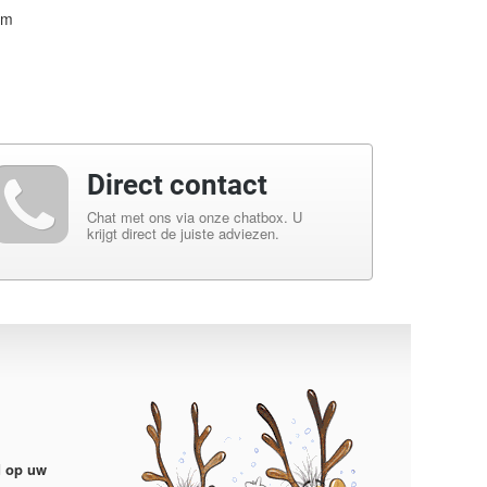
cm
Masterpro Hakmes - Elegance - 17 cm - RVS
€ 27,99
Direct contact
Chat met ons via onze chatbox. U
krijgt direct de juiste adviezen.
d op uw