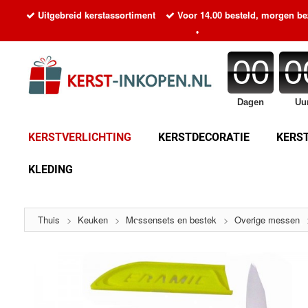
•
Uitgebreid kerstassortiment
Voor 14.00 besteld, morgen b
•
•
00
0
•
Dagen
Uu
•
KERSTVERLICHTING
KERSTDECORATIE
KERS
KLEDING
•
•
•
•
Thuis
>
Keuken
>
Messensets en bestek
>
Overige messen
•
•