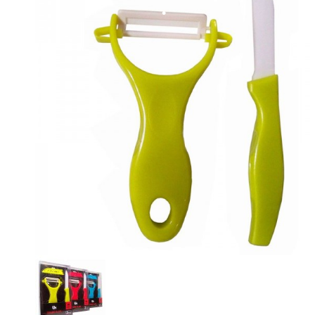
•
•
•
•
•
•
•
•
•
•
•
•
•
•