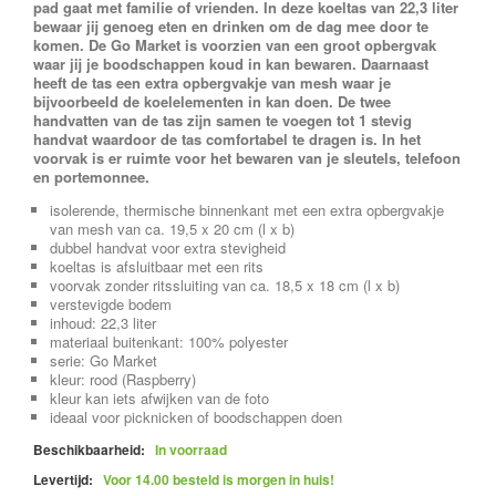
pad gaat met familie of vrienden. In deze koeltas van 22,3 liter
bewaar jij genoeg eten en drinken om de dag mee door te
komen. De Go Market is voorzien van een groot opbergvak
waar jij je boodschappen koud in kan bewaren. Daarnaast
heeft de tas een extra opbergvakje van mesh waar je
bijvoorbeeld de koelelementen in kan doen. De twee
handvatten van de tas zijn samen te voegen tot 1 stevig
handvat waardoor de tas comfortabel te dragen is. In het
voorvak is er ruimte voor het bewaren van je sleutels, telefoon
en portemonnee.
isolerende, thermische binnenkant met een extra opbergvakje
van mesh van ca. 19,5 x 20 cm (l x b)
dubbel handvat voor extra stevigheid
koeltas is afsluitbaar met een rits
voorvak zonder ritssluiting van ca. 18,5 x 18 cm (l x b)
verstevigde bodem
inhoud: 22,3 liter
materiaal buitenkant: 100% polyester
serie: Go Market
kleur: rood (Raspberry)
kleur kan iets afwijken van de foto
ideaal voor picknicken of boodschappen doen
Beschikbaarheid:
In voorraad
Levertijd:
Voor 14.00 besteld is morgen in huis!