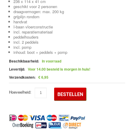
236 x 114 x 41 cm
geschikt voor 2 personen
draagvermogen: max. 200 kg
grijplijn rondom
handvat
I-baan vloerconstructie
incl. reparatiemateriaal
peddelhouders
incl. 2 peddels
incl. pomp
inhoud: boot + peddels + pomp
Beschikbaarheid:
In voorraad
Levertijd:
Voor 14.00 besteld is morgen in huis!
Verzendkosten:
€ 6,95
Hoeveelheid:
BESTELLEN