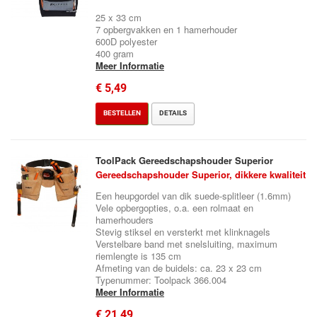
25 x 33 cm
7 opbergvakken en 1 hamerhouder
600D polyester
400 gram
Meer Informatie
€ 5,49
BESTELLEN
DETAILS
ToolPack Gereedschapshouder Superior
Gereedschapshouder Superior, dikkere kwaliteit
Een heupgordel van dik suede-splitleer (1.6mm)
Vele opbergopties, o.a. een rolmaat en
hamerhouders
Stevig stiksel en versterkt met klinknagels
Verstelbare band met snelsluiting, maximum
riemlengte is 135 cm
Afmeting van de buidels: ca. 23 x 23 cm
Typenummer: Toolpack 366.004
Meer Informatie
€ 21,49