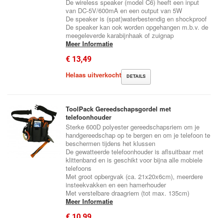
De wireless speaker (model C6) heeft een input
van DC-5V/600mA en een output van 5W
De speaker is (spat)waterbestendig en shockproof
De speaker kan ook worden opgehangen m.b.v. de
meegeleverde karabijnhaak of zuignap
Meer Informatie
€ 13,49
Helaas uitverkocht
DETAILS
ToolPack Gereedschapsgordel met
telefoonhouder
Sterke 600D polyester gereedschapsriem om je
handgereedschap op te bergen en om je telefoon te
beschermen tijdens het klussen
De gewatteerde telefoonhouder is aflsuitbaar met
klittenband en is geschikt voor bijna alle mobiele
telefoons
Met groot opbergvak (ca. 21x20x6cm), meerdere
insteekvakken en een hamerhouder
Met verstelbare draagriem (tot max. 135cm)
Meer Informatie
€ 10,99