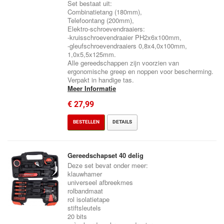
Set bestaat uit:
Combinatietang (180mm),
Telefoontang (200mm),
Elektro-schroevendraaiers:
-kruisschroevendraaier PH2x6x100mm,
-gleufschroevendraaiers 0,8x4,0x100mm,
1,0x5,5x125mm.
Alle gereedschappen zijn voorzien van
ergonomische greep en noppen voor bescherming.
Verpakt in handige tas.
Meer Informatie
€ 27,99
BESTELLEN
DETAILS
Gereedschapset 40 delig
Deze set bevat onder meer:
klauwhamer
universeel afbreekmes
rolbandmaat
rol isolatietape
stiftsleutels
20 bits