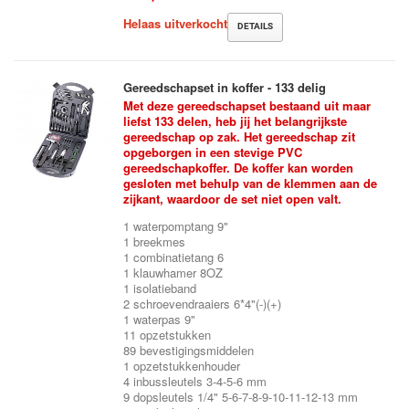
Helaas uitverkocht
DETAILS
Gereedschapset in koffer - 133 delig
Met deze gereedschapset bestaand uit maar
liefst 133 delen, heb jij het belangrijkste
gereedschap op zak. Het gereedschap zit
opgeborgen in een stevige PVC
gereedschapkoffer. De koffer kan worden
gesloten met behulp van de klemmen aan de
zijkant, waardoor de set niet open valt.
1 waterpomptang 9"
1 breekmes
1 combinatietang 6
1 klauwhamer 8OZ
1 isolatieband
2 schroevendraaiers 6*4"(-)(+)
1 waterpas 9"
11 opzetstukken
89 bevestigingsmiddelen
1 opzetstukkenhouder
4 inbussleutels 3-4-5-6 mm
9 dopsleutels 1/4" 5-6-7-8-9-10-11-12-13 mm