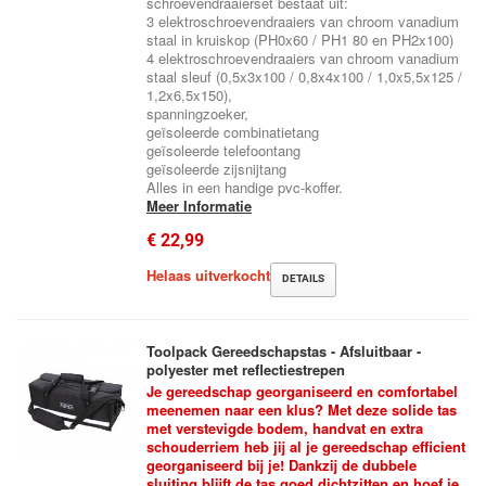
schroevendraaierset bestaat uit:
3 elektroschroevendraaiers van chroom vanadium
staal in kruiskop (PH0x60 / PH1 80 en PH2x100)
4 elektroschroevendraaiers van chroom vanadium
staal sleuf (0,5x3x100 / 0,8x4x100 / 1,0x5,5x125 /
1,2x6,5x150),
spanningzoeker,
geïsoleerde combinatietang
geïsoleerde telefoontang
geïsoleerde zijsnijtang
Alles in een handige pvc-koffer.
Meer Informatie
€ 22,99
Helaas uitverkocht
DETAILS
Toolpack Gereedschapstas - Afsluitbaar -
polyester met reflectiestrepen
Je gereedschap georganiseerd en comfortabel
meenemen naar een klus? Met deze solide tas
met verstevigde bodem, handvat en extra
schouderriem heb jij al je gereedschap efficient
georganiseerd bij je! Dankzij de dubbele
sluiting blijft de tas goed dichtzitten en hoef je