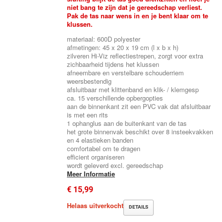
niet bang te zijn dat je gereedschap verliest.
Pak de tas naar wens in en je bent klaar om te
klussen.
materiaal: 600D polyester
afmetingen: 45 x 20 x 19 cm (l x b x h)
zilveren Hi-Viz reflectiestrepen, zorgt voor extra
zichbaarheid tijdens het klussen
afneembare en verstelbare schouderriem
weersbestendig
afsluitbaar met klittenband en klik- / klemgesp
ca. 15 verschillende opbergopties
aan de binnenkant zit een PVC vak dat afsluitbaar
is met een rits
1 ophanglus aan de buitenkant van de tas
het grote binnenvak beschikt over 8 insteekvakken
en 4 elastieken banden
comfortabel om te dragen
efficient organiseren
wordt geleverd excl. gereedschap
Meer Informatie
€ 15,99
Helaas uitverkocht
DETAILS