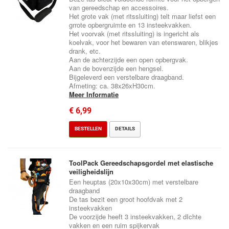
van gereedschap en accessoires.
Het grote vak (met ritssluiting) telt maar liefst een
grrote opbergruimte en 13 insteekvakken.
Het voorvak (met ritssluiting) is ingericht als
koelvak, voor het bewaren van etenswaren, blikjes
drank, etc.
Aan de achterzijde een open opbergvak.
Aan de bovenzijde een hengsel.
Bijgeleverd een verstelbare draagband.
Afmeting: ca. 38x26xH30cm.
Meer Informatie
€ 6,99
BESTELLEN
DETAILS
ToolPack Gereedschapsgordel met elastische
veiligheidslijn
Een heuptas (20x10x30cm) met verstelbare
draagband
De tas bezit een groot hoofdvak met 2
insteekvakken
De voorzijde heeft 3 insteekvakken, 2 dIchte
vakken en een ruim spijkervak