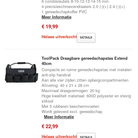
6 combisleutels 8-10-12-13-14-15 mm
4 precisieschroevendraaiers 2.0 (-)(+) 2.4 (-)(+)
1 gereedschapkoffer PVC
Meer Informatie
€ 19,99
Helaas uitverkocht
DETAILS
ToolPack Draagbare gereedschapstas Extend
40cm
Compacte en ruime gereedschapstas met metalen
anti-slip handvat
Aan alle vier zijden zitten opbergcompartimenten
Afmeting: 40 x 21 x 28 cm
Maximaal draagvermogen: 20 kg
Hoge kwaliteit materiaal: 600D polyester en stevig
stiksel
Met 5 rubberen beschermvoeten
Wordt geleverd excl. gereedschap
Meer Informatie
€ 22,99
Helaas uitverkocht
DETAILS