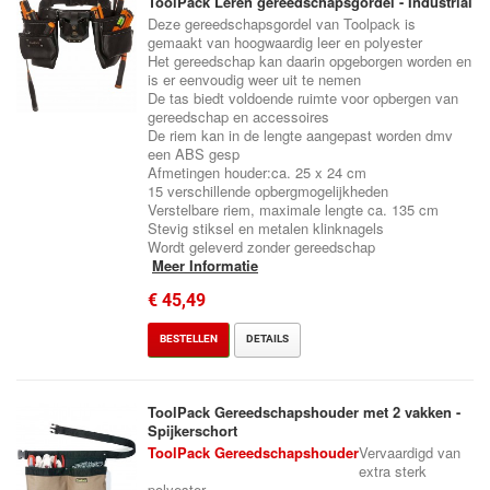
ToolPack Leren gereedschapsgordel - Industrial
Deze gereedschapsgordel van Toolpack is
gemaakt van hoogwaardig leer en polyester
Het gereedschap kan daarin opgeborgen worden en
is er eenvoudig weer uit te nemen
De tas biedt voldoende ruimte voor opbergen van
gereedschap en accessoires
De riem kan in de lengte aangepast worden dmv
een ABS gesp
Afmetingen houder:ca. 25 x 24 cm
15 verschillende opbergmogelijkheden
Verstelbare riem, maximale lengte ca. 135 cm
Stevig stiksel en metalen klinknagels
Wordt geleverd zonder gereedschap
Meer Informatie
€ 45,49
BESTELLEN
DETAILS
ToolPack Gereedschapshouder met 2 vakken -
Spijkerschort
ToolPack Gereedschapshouder
Vervaardigd van
extra sterk
polyester.