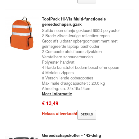
ToolPack Hi-Vis Multi-functionele
gereedschapsrugzak
Solide neon-oranje gekleurd 600D polyester
2 Brede zilverkleurige reflectiestrepen
Groot afsluitbaar opbergcompartiment met
geintegreerde laptop/Ipadhouder
2 Compacte afsluitbare zijvakken
Verstelbare schouderbanden
Polyester handvat
4 Harde kunststof bodem-beschermnoppen
4 Metalen zippers
8 Verschillende opbergopties
Maximale draagcapaciteit : 20,0 kg
Afmeting: ca. 34x15x44cm
Meer Informatie
€ 13,49
Helaas uitverkocht
DETAILS
Gereedschapskoffer - 142-delig