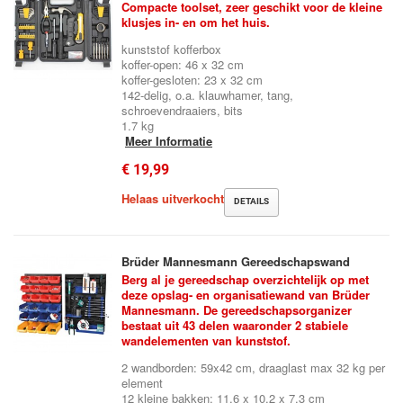
Compacte toolset, zeer geschikt voor de kleine
klusjes in- en om het huis.
kunststof kofferbox
koffer-open: 46 x 32 cm
koffer-gesloten: 23 x 32 cm
142-delig, o.a. klauwhamer, tang,
schroevendraaiers, bits
1.7 kg
Meer Informatie
€ 19,99
Helaas uitverkocht
DETAILS
Brüder Mannesmann Gereedschapswand
Berg al je gereedschap overzichtelijk op met
deze opslag- en organisatiewand van Brüder
Mannesmann. De gereedschapsorganizer
bestaat uit 43 delen waaronder 2 stabiele
wandelementen van kunststof.
2 wandborden: 59x42 cm, draaglast max 32 kg per
element
12 kleine bakken: 11.6 x 10.2 x 7.3 cm