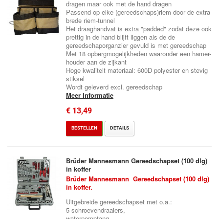
dragen maar ook met de hand dragen
Passend op elke (gereedschaps)riem door de extra
brede riem-tunnel
Het draaghandvat is extra "padded" zodat deze ook
prettig in de hand blijft liggen als de de
gereedschaporganzier gevuld is met gereedschap
Met 18 opbergmogelijkheden waaronder een hamer-
houder aan de zijkant
Hoge kwaliteit materiaal: 600D polyester en stevig
stiksel
Wordt geleverd excl. gereedschap
Meer Informatie
€ 13,49
BESTELLEN
DETAILS
Brüder Mannesmann Gereedschapset (100 dlg)
in koffer
Brüder Mannesmann Gereedschapset (100 dlg)
in koffer.
Uitgebreide gereedschapset met o.a.:
5 schroevendraaiers,
waterpomptang,