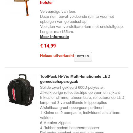
holster
Vervaardigd van leer.
Deze riem bevat voldoende ruimte voor het
opbergen van gereedschap.
Voorzien van verstelbare riem met snelsluitgesp.
Lengte: max135cm.
Meer Informatie
€ 14,99
Helaas uitverkocht
DETAILS
ToolPack Hi-Vis Multi-functionele LED
gereedschapsrugzak
Solide zwart gekleurd 600D polyester,
Zilverkleurige reflectiestrips op voor- en zijkant
Inklusief slimme, afneembare, reflecterende LED
lamp met 3 verschillende knipperopties
Afsluitbaar groot opbergcompartiment
1 Kleine en 2 compacte, individueel afsluitbare
vakken
6 Metalen zippers
4 Rubber bodem-beschermnoppen
Polyester handvat met anti-slip greep