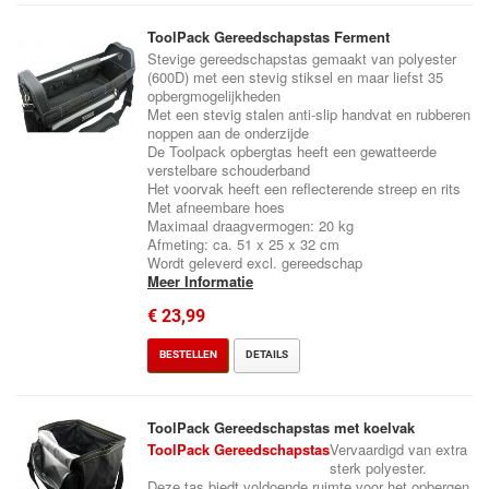
ToolPack Gereedschapstas Ferment
Stevige gereedschapstas gemaakt van polyester
(600D) met een stevig stiksel en maar liefst 35
opbergmogelijkheden
Met een stevig stalen anti-slip handvat en rubberen
noppen aan de onderzijde
De Toolpack opbergtas heeft een gewatteerde
verstelbare schouderband
Het voorvak heeft een reflecterende streep en rits
Met afneembare hoes
Maximaal draagvermogen: 20 kg
Afmeting: ca. 51 x 25 x 32 cm
Wordt geleverd excl. gereedschap
Meer Informatie
€ 23,99
BESTELLEN
DETAILS
ToolPack Gereedschapstas met koelvak
ToolPack Gereedschapstas
Vervaardigd van extra
sterk polyester.
Deze tas biedt voldoende ruimte voor het opbergen