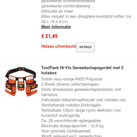
geìsoleerde schroevendraaiers
geìsoleerde combinatietang
bithouder en meer
Alles verpakt in een draagbare kunststof koffer: ca.
32 x 19 x 8 cm
Meer Informatie
€ 21,49
Helaas uitverkocht
DETAILS
ToolPack Hi-Vis Gereedschapsgordel met 2
holsters
Solide neon-oranje 600D Polyester
2 Brede zilveren reflectiestrepen,
Grote afneembare gereedschapsholsters met
hamerlus
Individuele rolbandmaathouder met metalen clip
Versterkende metalen klinknagels
Verstelbare 135cm lange nylon werkriem met
kunststof sluitingsclip
Ca. 25 verschillende opbergopties
Maximale draagcapaciteit : 12,5 kg
Voor optimale zichtbaarheid
Wordt geleverd excl. gereedschap